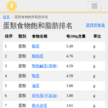
首頁
蛋類食物飽和脂肪排名
蛋類食物飽和脂肪排名
選擇營養素
排序
類別
食物名稱
每100g含量
單位
1
蛋類
鵝蛋
5.49
g
2
蛋類
鵪鶉蛋
4.76
g
3
蛋類
鴨熟鹹蛋(薄鹽)
4.59
g
4
蛋類
鴨蛋
4.59
g
5
蛋類
滷蛋
3.80
g
6
蛋類
荷包蛋(不加油)
3.80
g
7
蛋類
雞水波蛋
3.61
g