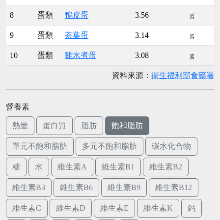
8
蛋類
鴨皮蛋
3.56
g
9
蛋類
茶葉蛋
3.14
g
10
蛋類
雞水煮蛋
3.08
g
資料來源：
衛生福利部食藥署
營養素
熱量
蛋白質
脂肪
飽和脂肪
單元不飽和脂肪
多元不飽和脂肪
碳水化合物
糖
水
維生素A
維生素B1
維生素B2
維生素B3
維生素B6
維生素B9
維生素B12
維生素C
維生素D
維生素E
維生素K
鈣