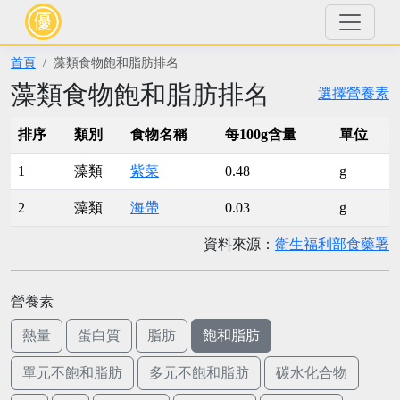
首頁
藻類食物飽和脂肪排名
藻類食物飽和脂肪排名
選擇營養素
排序
類別
食物名稱
每100g含量
單位
1
藻類
紫菜
0.48
g
2
藻類
海帶
0.03
g
資料來源：
衛生福利部食藥署
營養素
熱量
蛋白質
脂肪
飽和脂肪
單元不飽和脂肪
多元不飽和脂肪
碳水化合物