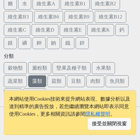
糖
水
維生素A
維生素B1
維生素B2
維生素B3
維生素B6
維生素B9
維生素B12
維生素C
維生素D
維生素E
維生素K
鈣
鎂
磷
鉀
鈉
鐵
鋅
分類
穀物類
澱粉類
堅果及種子類
水果類
蔬菜類
藻類
菇類
豆類
肉類
魚貝類
蛋類
乳品類
本網站使用Cookies技術來提升網站表現、數據分析以及
達到精準的廣告投放，若您繼續瀏覽本網站即表示同意
使用Cookies，更多相關資訊請參閱
隱私權聲明
。
© 2026 - onelife.tw
接受並關閉視窗
│
版權聲明
│
隱私權政策
│
聯絡我們