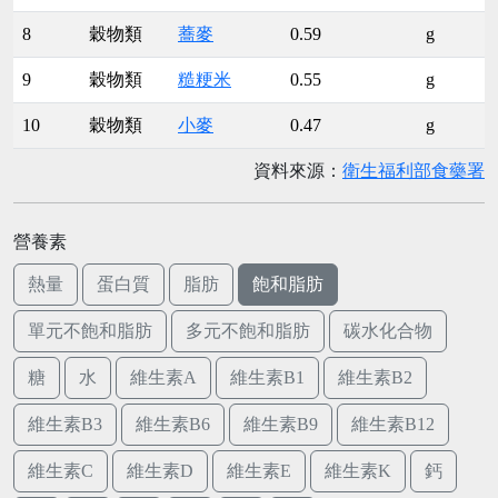
8
穀物類
蕎麥
0.59
g
9
穀物類
糙粳米
0.55
g
10
穀物類
小麥
0.47
g
資料來源：
衛生福利部食藥署
營養素
熱量
蛋白質
脂肪
飽和脂肪
單元不飽和脂肪
多元不飽和脂肪
碳水化合物
糖
水
維生素A
維生素B1
維生素B2
維生素B3
維生素B6
維生素B9
維生素B12
維生素C
維生素D
維生素E
維生素K
鈣