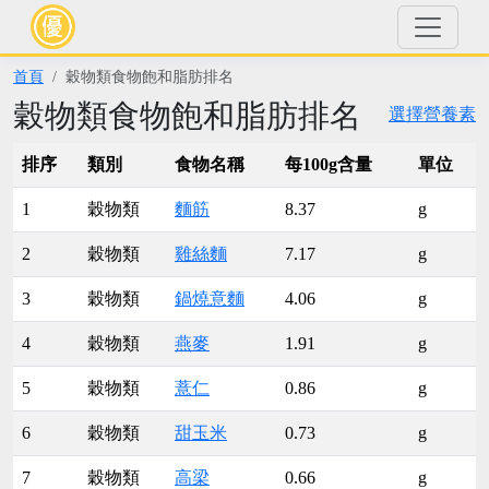
首頁
穀物類食物飽和脂肪排名
穀物類食物飽和脂肪排名
選擇營養素
排序
類別
食物名稱
每100g含量
單位
1
穀物類
麵筋
8.37
g
2
穀物類
雞絲麵
7.17
g
3
穀物類
鍋燒意麵
4.06
g
4
穀物類
燕麥
1.91
g
5
穀物類
薏仁
0.86
g
6
穀物類
甜玉米
0.73
g
7
穀物類
高梁
0.66
g