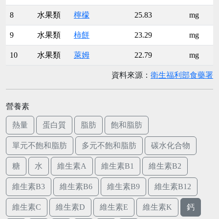
8
水果類
檸檬
25.83
mg
9
水果類
柿餅
23.29
mg
10
水果類
萊姆
22.79
mg
資料來源：
衛生福利部食藥署
營養素
熱量
蛋白質
脂肪
飽和脂肪
單元不飽和脂肪
多元不飽和脂肪
碳水化合物
糖
水
維生素A
維生素B1
維生素B2
維生素B3
維生素B6
維生素B9
維生素B12
維生素C
維生素D
維生素E
維生素K
鈣