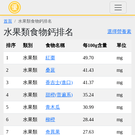
首頁
水果類食物鈣排名
水果類食物鈣排名
選擇營養素
排序
類別
食物名稱
每100g含量
單位
1
水果類
紅棗
49.70
mg
2
水果類
桑葚
41.43
mg
3
水果類
香吉士(進口)
41.37
mg
4
水果類
甜橙(普遍系)
35.24
mg
5
水果類
青木瓜
30.99
mg
6
水果類
柳橙
28.44
mg
7
水果類
奇異果
27.63
mg