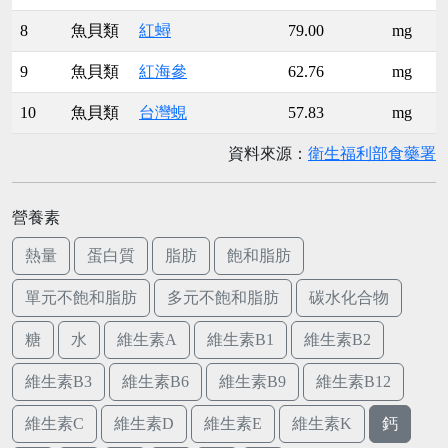
8
魚貝類
紅蟳
79.00
mg
9
魚貝類
紅海參
62.76
mg
10
魚貝類
台灣蜆
57.83
mg
資料來源：
衛生福利部食藥署
營養素
熱量
蛋白質
脂肪
飽和脂肪
單元不飽和脂肪
多元不飽和脂肪
碳水化合物
糖
水
維生素A
維生素B1
維生素B2
維生素B3
維生素B6
維生素B9
維生素B12
維生素C
維生素D
維生素E
維生素K
鈣