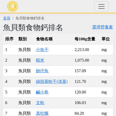
首頁
魚貝類食物鈣排名
魚貝類食物鈣排名
選擇營養素
排序
類別
食物名稱
每100g含量
單位
1
魚貝類
小魚干
2,213.00
mg
2
魚貝類
蝦米
1,075.00
mg
3
魚貝類
魩仔魚
157.09
mg
4
魚貝類
綠殼菜蛤干(淡菜)
121.70
mg
5
魚貝類
鹹小卷
120.00
mg
6
魚貝類
文蛤
106.03
mg
7
魚貝類
真牡蠣
84.20
mg