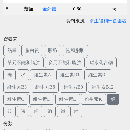
8
菇類
金針菇
0.60
mg
資料來源：
衛生福利部食藥署
營養素
熱量
蛋白質
脂肪
飽和脂肪
單元不飽和脂肪
多元不飽和脂肪
碳水化合物
糖
水
維生素A
維生素B1
維生素B2
維生素B3
維生素B6
維生素B9
維生素B12
維生素C
維生素D
維生素E
維生素K
鈣
鎂
磷
鉀
鈉
鐵
鋅
分類