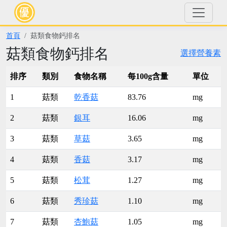
首頁
菇類食物鈣排名
菇類食物鈣排名
選擇營養素
排序
類別
食物名稱
每100g含量
單位
1
菇類
乾香菇
83.76
mg
2
菇類
銀耳
16.06
mg
3
菇類
草菇
3.65
mg
4
菇類
香菇
3.17
mg
5
菇類
松茸
1.27
mg
6
菇類
秀珍菇
1.10
mg
7
菇類
杏鮑菇
1.05
mg