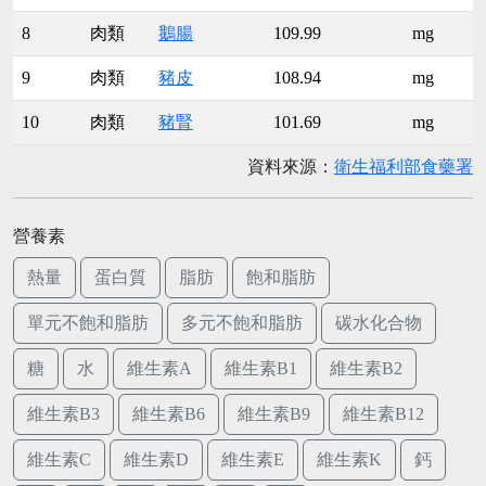
8
肉類
鵝腸
109.99
mg
9
肉類
豬皮
108.94
mg
10
肉類
豬腎
101.69
mg
資料來源：
衛生福利部食藥署
營養素
熱量
蛋白質
脂肪
飽和脂肪
單元不飽和脂肪
多元不飽和脂肪
碳水化合物
糖
水
維生素A
維生素B1
維生素B2
維生素B3
維生素B6
維生素B9
維生素B12
維生素C
維生素D
維生素E
維生素K
鈣