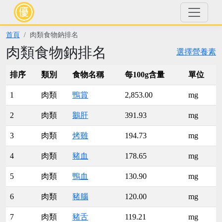
首頁
肉類食物鈉排名
肉類食物鈉排名
選擇營養素
排序
類別
食物名稱
每100g含量
單位
1
肉類
鴨賞
2,853.00
mg
2
肉類
鵝肝
391.93
mg
3
肉類
烤雞
194.73
mg
4
肉類
豬血
178.65
mg
5
肉類
鴨血
130.90
mg
6
肉類
豬腦
120.00
mg
7
肉類
豬舌
119.21
mg