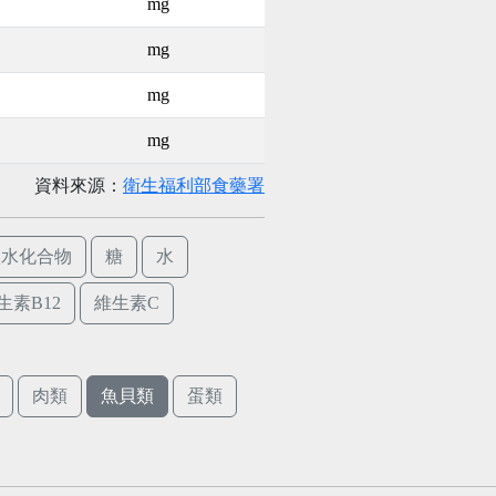
mg
mg
mg
mg
資料來源：
衛生福利部食藥署
碳水化合物
糖
水
生素B12
維生素C
肉類
魚貝類
蛋類