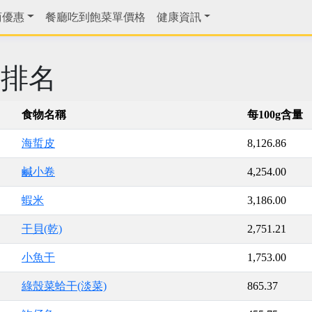
商優惠
餐廳吃到飽菜單價格
健康資訊
鈉排名
食物名稱
每100g含量
海蜇皮
8,126.86
鹹小卷
4,254.00
蝦米
3,186.00
干貝(乾)
2,751.21
小魚干
1,753.00
綠殼菜蛤干(淡菜)
865.37