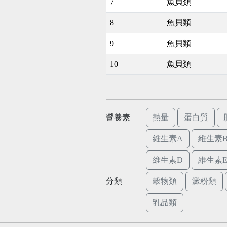
7
魚貝類
8
魚貝類
9
魚貝類
10
魚貝類
營養素
熱量
蛋白質
維生素A
維生素B
維生素D
維生素
分類
穀物類
澱粉類
乳品類