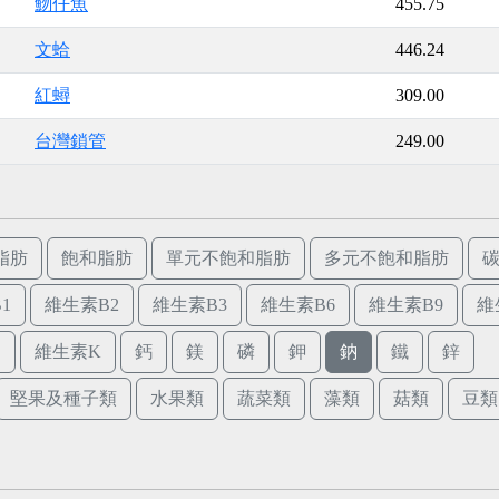
魩仔魚
455.75
文蛤
446.24
紅蟳
309.00
台灣鎖管
249.00
脂肪
飽和脂肪
單元不飽和脂肪
多元不飽和脂肪
1
維生素B2
維生素B3
維生素B6
維生素B9
維
E
維生素K
鈣
鎂
磷
鉀
鈉
鐵
鋅
堅果及種子類
水果類
蔬菜類
藻類
菇類
豆類