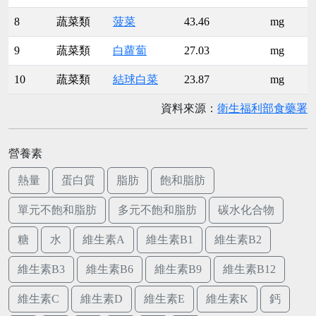
8
蔬菜類
菠菜
43.46
mg
9
蔬菜類
白蘿蔔
27.03
mg
10
蔬菜類
結球白菜
23.87
mg
資料來源：
衛生福利部食藥署
營養素
熱量
蛋白質
脂肪
飽和脂肪
單元不飽和脂肪
多元不飽和脂肪
碳水化合物
糖
水
維生素A
維生素B1
維生素B2
維生素B3
維生素B6
維生素B9
維生素B12
維生素C
維生素D
維生素E
維生素K
鈣