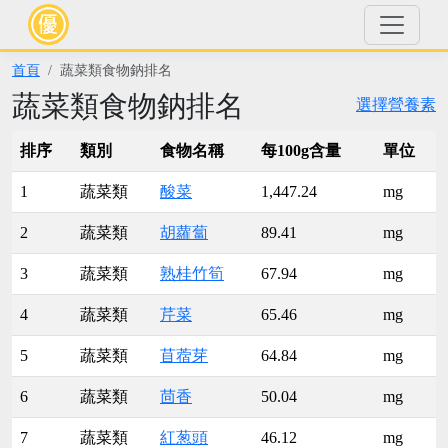
首頁
蔬菜類食物鈉排名
蔬菜類食物鈉排名
選擇營養素
排序
類別
食物名稱
每100g含量
單位
1
蔬菜類
酸菜
1,447.24
mg
2
蔬菜類
胡蘿蔔
89.41
mg
3
蔬菜類
熟桂竹筍
67.94
mg
4
蔬菜類
芹菜
65.46
mg
5
蔬菜類
苜蓿芽
64.84
mg
6
蔬菜類
茴香
50.04
mg
7
蔬菜類
紅葱頭
46.12
mg