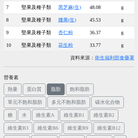
7
堅果及種子類
黑芝麻(生)
48.08
g
8
堅果及種子類
腰果(生)
45.53
g
9
堅果及種子類
杏仁粉
36.37
g
10
堅果及種子類
花生粉
33.77
g
資料來源：
衛生福利部食藥署
營養素
熱量
蛋白質
脂肪
飽和脂肪
單元不飽和脂肪
多元不飽和脂肪
碳水化合物
糖
水
維生素A
維生素B1
維生素B2
維生素B3
維生素B6
維生素B9
維生素B12