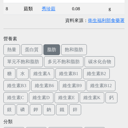
8
菇類
秀珍菇
0.08
g
資料來源：
衛生福利部食藥署
營養素
熱量
蛋白質
脂肪
飽和脂肪
單元不飽和脂肪
多元不飽和脂肪
碳水化合物
糖
水
維生素A
維生素B1
維生素B2
維生素B3
維生素B6
維生素B9
維生素B12
維生素C
維生素D
維生素E
維生素K
鈣
鎂
磷
鉀
鈉
鐵
鋅
分類