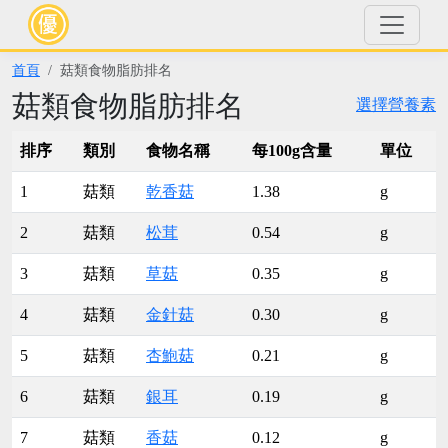
首頁
菇類食物脂肪排名
菇類食物脂肪排名
選擇營養素
排序
類別
食物名稱
每100g含量
單位
1
菇類
乾香菇
1.38
g
2
菇類
松茸
0.54
g
3
菇類
草菇
0.35
g
4
菇類
金針菇
0.30
g
5
菇類
杏鮑菇
0.21
g
6
菇類
銀耳
0.19
g
7
菇類
香菇
0.12
g