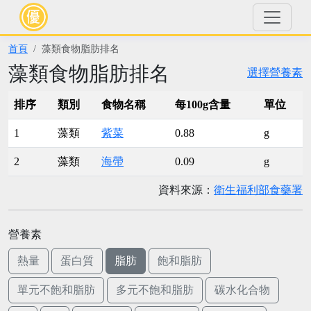
首頁
藻類食物脂肪排名
藻類食物脂肪排名
選擇營養素
排序
類別
食物名稱
每100g含量
單位
1
藻類
紫菜
0.88
g
2
藻類
海帶
0.09
g
資料來源：
衛生福利部食藥署
營養素
熱量
蛋白質
脂肪
飽和脂肪
單元不飽和脂肪
多元不飽和脂肪
碳水化合物