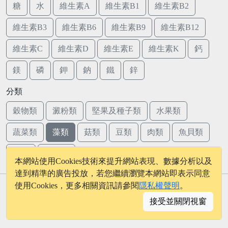
糖
水
維生素A
維生素B1
維生素B2
維生素B3
維生素B6
維生素B9
維生素B12
維生素C
維生素D
維生素E
維生素K
鈣
鎂
磷
鉀
鈉
鐵
鋅
分類
穀物類
澱粉類
堅果及種子類
水果類
蔬菜類
藻類
菇類
豆類
肉類
魚貝類
蛋類
乳品類
本網站使用Cookies技術來提升網站表現、數據分析以及
達到精準的廣告投放，若您繼續瀏覽本網站即表示同意
使用Cookies，更多相關資訊請參閱
隱私權聲明
。
© 2026 - onelife.tw
接受並關閉視窗
│
版權聲明
│
隱私權政策
│
聯絡我們