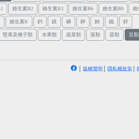
1
維生素B2
維生素B3
維生素B6
維生素B9
維
E
維生素K
鈣
鎂
磷
鉀
鈉
鐵
鋅
堅果及種子類
水果類
蔬菜類
藻類
菇類
豆類
│
版權聲明
│
隱私權政策
│