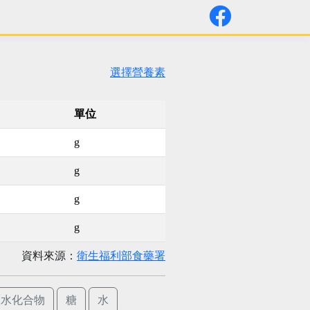
選擇營養素
單位
g
g
g
g
資料來源：
衛生福利部食藥署
碳水化合物
糖
水