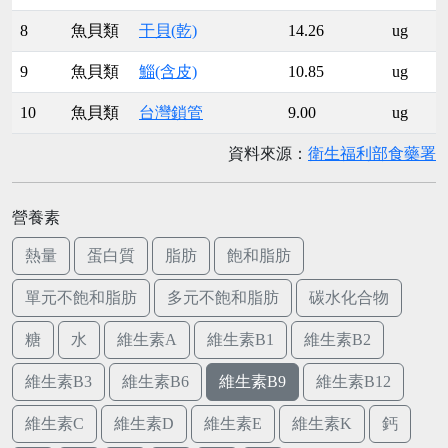
8
魚貝類
干貝(乾)
14.26
ug
9
魚貝類
鯔(含皮)
10.85
ug
10
魚貝類
台灣鎖管
9.00
ug
資料來源：
衛生福利部食藥署
營養素
熱量
蛋白質
脂肪
飽和脂肪
單元不飽和脂肪
多元不飽和脂肪
碳水化合物
糖
水
維生素A
維生素B1
維生素B2
維生素B3
維生素B6
維生素B9
維生素B12
維生素C
維生素D
維生素E
維生素K
鈣