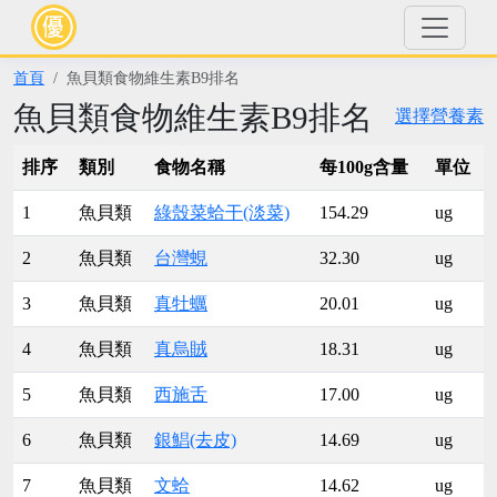
首頁
魚貝類食物維生素B9排名
魚貝類食物維生素B9排名
選擇營養素
排序
類別
食物名稱
每100g含量
單位
1
魚貝類
綠殼菜蛤干(淡菜)
154.29
ug
2
魚貝類
台灣蜆
32.30
ug
3
魚貝類
真牡蠣
20.01
ug
4
魚貝類
真烏賊
18.31
ug
5
魚貝類
西施舌
17.00
ug
6
魚貝類
銀鯧(去皮)
14.69
ug
7
魚貝類
文蛤
14.62
ug