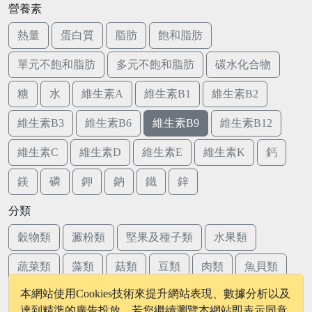
營養素
熱量
蛋白質
脂肪
飽和脂肪
單元不飽和脂肪
多元不飽和脂肪
碳水化合物
糖
水
維生素A
維生素B1
維生素B2
維生素B3
維生素B6
維生素B9
維生素B12
維生素C
維生素D
維生素E
維生素K
鈣
鎂
磷
鉀
鈉
鐵
鋅
分類
穀物類
澱粉類
堅果及種子類
水果類
蔬菜類
藻類
菇類
豆類
肉類
魚貝類
本網站使用Cookies技術來提升網站表現、數據分析以及
蛋類
乳品類
達到精準的廣告投放，若您繼續瀏覽本網站即表示同意