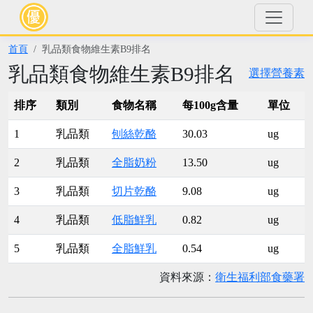
首頁
乳品類食物維生素B9排名
乳品類食物維生素B9排名
選擇營養素
排序
類別
食物名稱
每100g含量
單位
1
乳品類
刨絲乾酪
30.03
ug
2
乳品類
全脂奶粉
13.50
ug
3
乳品類
切片乾酪
9.08
ug
4
乳品類
低脂鮮乳
0.82
ug
5
乳品類
全脂鮮乳
0.54
ug
資料來源：
衛生福利部食藥署