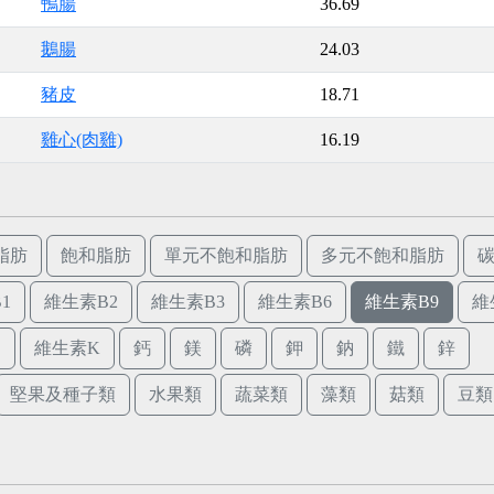
鴨腸
36.69
鵝腸
24.03
豬皮
18.71
雞心(肉雞)
16.19
脂肪
飽和脂肪
單元不飽和脂肪
多元不飽和脂肪
1
維生素B2
維生素B3
維生素B6
維生素B9
維
E
維生素K
鈣
鎂
磷
鉀
鈉
鐵
鋅
堅果及種子類
水果類
蔬菜類
藻類
菇類
豆類