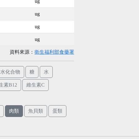
ug
ug
ug
ug
資料來源：
衛生福利部食藥署
碳水化合物
糖
水
生素B12
維生素C
肉類
魚貝類
蛋類