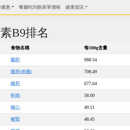
商優惠
餐廳吃到飽菜單價格
健康資訊
素B9排名
食物名稱
每100g含量
鵝肝
988.54
雞肝(肉雞)
708.49
豬肝
677.64
蛇肉
58.00
豬心
49.51
豬腎
48.45