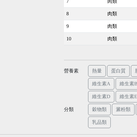
7
肉類
8
肉類
9
肉類
10
肉類
營養素
熱量
蛋白質
維生素A
維生素B
維生素D
維生素
分類
穀物類
澱粉類
乳品類