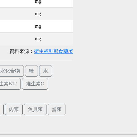
mg
mg
mg
mg
資料來源：
衛生福利部食藥署
碳水化合物
糖
水
生素B12
維生素C
肉類
魚貝類
蛋類