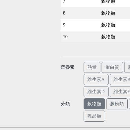
7
穀物類
8
穀物類
9
穀物類
10
穀物類
營養素
熱量
蛋白質
維生素A
維生素B
維生素D
維生素
分類
穀物類
澱粉類
乳品類