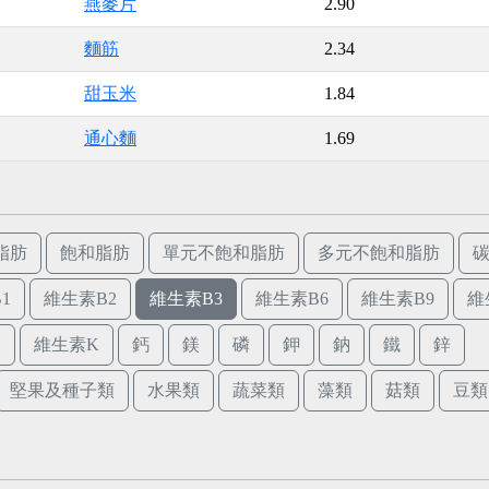
燕麥片
2.90
麵筋
2.34
甜玉米
1.84
通心麵
1.69
脂肪
飽和脂肪
單元不飽和脂肪
多元不飽和脂肪
1
維生素B2
維生素B3
維生素B6
維生素B9
維
E
維生素K
鈣
鎂
磷
鉀
鈉
鐵
鋅
堅果及種子類
水果類
蔬菜類
藻類
菇類
豆類