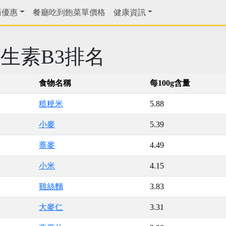
商優惠
餐廳吃到飽菜單價格
健康資訊
生素B3排名
食物名稱
每100g含量
糙粳米
5.88
小麥
5.39
蕎麥
4.49
小米
4.15
雞絲麵
3.83
大麥仁
3.31