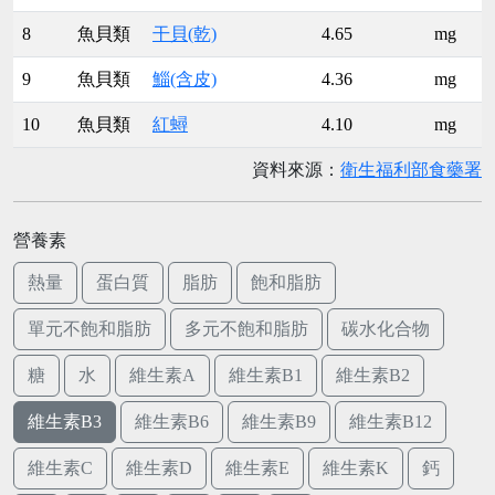
8
魚貝類
干貝(乾)
4.65
mg
9
魚貝類
鯔(含皮)
4.36
mg
10
魚貝類
紅蟳
4.10
mg
資料來源：
衛生福利部食藥署
營養素
熱量
蛋白質
脂肪
飽和脂肪
單元不飽和脂肪
多元不飽和脂肪
碳水化合物
糖
水
維生素A
維生素B1
維生素B2
維生素B3
維生素B6
維生素B9
維生素B12
維生素C
維生素D
維生素E
維生素K
鈣