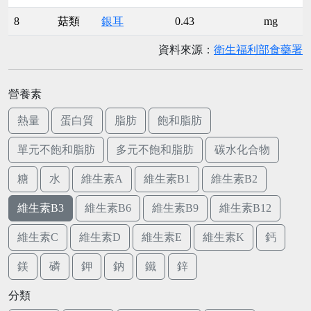
8
菇類
銀耳
0.43
mg
資料來源：
衛生福利部食藥署
營養素
熱量
蛋白質
脂肪
飽和脂肪
單元不飽和脂肪
多元不飽和脂肪
碳水化合物
糖
水
維生素A
維生素B1
維生素B2
維生素B3
維生素B6
維生素B9
維生素B12
維生素C
維生素D
維生素E
維生素K
鈣
鎂
磷
鉀
鈉
鐵
鋅
分類