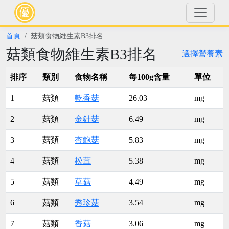
首頁
菇類食物維生素B3排名
菇類食物維生素B3排名
選擇營養素
排序
類別
食物名稱
每100g含量
單位
1
菇類
乾香菇
26.03
mg
2
菇類
金針菇
6.49
mg
3
菇類
杏鮑菇
5.83
mg
4
菇類
松茸
5.38
mg
5
菇類
草菇
4.49
mg
6
菇類
秀珍菇
3.54
mg
7
菇類
香菇
3.06
mg