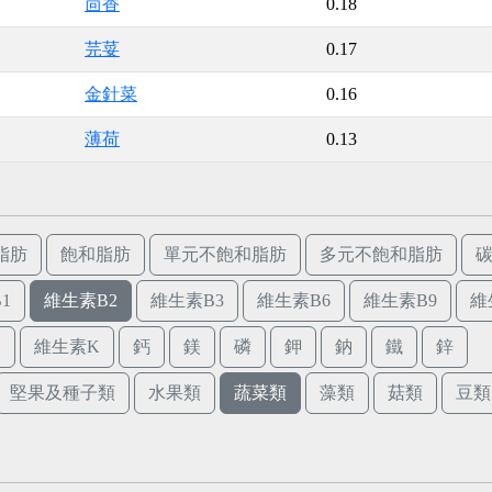
茴香
0.18
芫荽
0.17
金針菜
0.16
薄荷
0.13
脂肪
飽和脂肪
單元不飽和脂肪
多元不飽和脂肪
1
維生素B2
維生素B3
維生素B6
維生素B9
維
E
維生素K
鈣
鎂
磷
鉀
鈉
鐵
鋅
堅果及種子類
水果類
蔬菜類
藻類
菇類
豆類