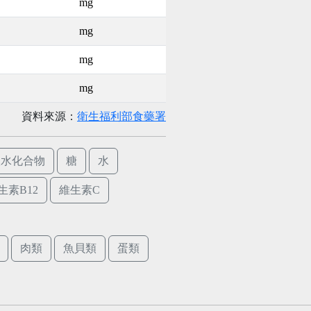
mg
mg
mg
mg
資料來源：
衛生福利部食藥署
碳水化合物
糖
水
生素B12
維生素C
肉類
魚貝類
蛋類