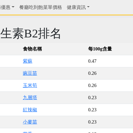
商優惠
餐廳吃到飽菜單價格
健康資訊
生素B2排名
食物名稱
每100g含量
紫蘇
0.47
豌豆苗
0.26
玉米筍
0.26
九層塔
0.23
紅辣椒
0.23
小麥苗
0.23