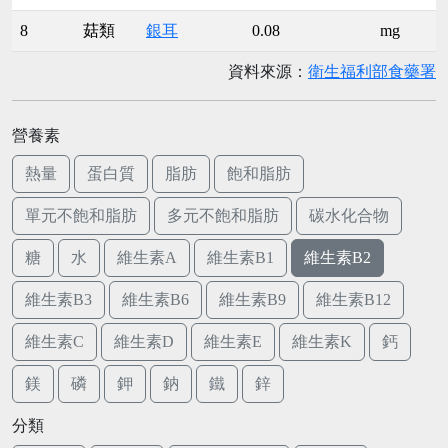
8
菇類
銀耳
0.08
mg
資料來源：
衛生福利部食藥署
營養素
熱量
蛋白質
脂肪
飽和脂肪
單元不飽和脂肪
多元不飽和脂肪
碳水化合物
糖
水
維生素A
維生素B1
維生素B2
維生素B3
維生素B6
維生素B9
維生素B12
維生素C
維生素D
維生素E
維生素K
鈣
鎂
磷
鉀
鈉
鐵
鋅
分類