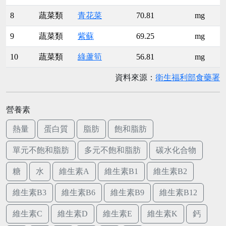
8
蔬菜類
青花菜
70.81
mg
9
蔬菜類
紫蘇
69.25
mg
10
蔬菜類
綠蘆筍
56.81
mg
資料來源：
衛生福利部食藥署
營養素
熱量
蛋白質
脂肪
飽和脂肪
單元不飽和脂肪
多元不飽和脂肪
碳水化合物
糖
水
維生素A
維生素B1
維生素B2
維生素B3
維生素B6
維生素B9
維生素B12
維生素C
維生素D
維生素E
維生素K
鈣