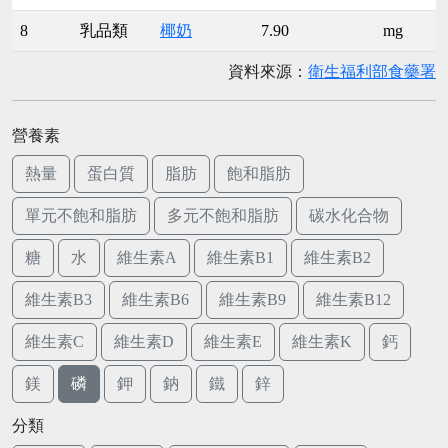
8
乳品類
椰奶
7.90
mg
資料來源：
衛生福利部食藥署
營養素
熱量
蛋白質
脂肪
飽和脂肪
單元不飽和脂肪
多元不飽和脂肪
碳水化合物
糖
水
維生素A
維生素B1
維生素B2
維生素B3
維生素B6
維生素B9
維生素B12
維生素C
維生素D
維生素E
維生素K
鈣
鎂
磷
鉀
鈉
鐵
鋅
分類