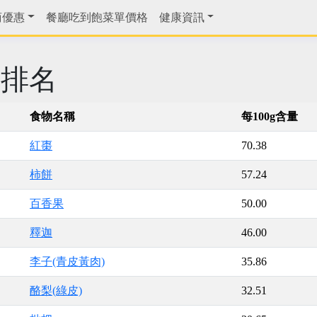
商優惠
餐廳吃到飽菜單價格
健康資訊
磷排名
食物名稱
每100g含量
紅棗
70.38
柿餅
57.24
百香果
50.00
釋迦
46.00
李子(青皮黃肉)
35.86
酪梨(綠皮)
32.51