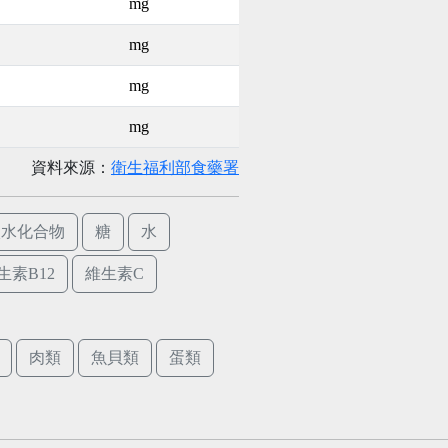
mg
mg
mg
mg
資料來源：
衛生福利部食藥署
碳水化合物
糖
水
生素B12
維生素C
肉類
魚貝類
蛋類