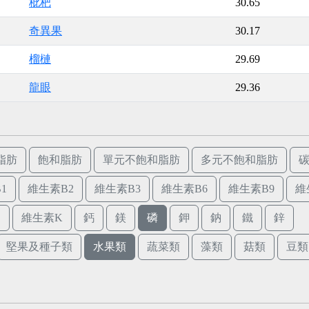
枇杷
30.65
奇異果
30.17
榴槤
29.69
龍眼
29.36
脂肪
飽和脂肪
單元不飽和脂肪
多元不飽和脂肪
1
維生素B2
維生素B3
維生素B6
維生素B9
維
E
維生素K
鈣
鎂
磷
鉀
鈉
鐵
鋅
堅果及種子類
水果類
蔬菜類
藻類
菇類
豆類