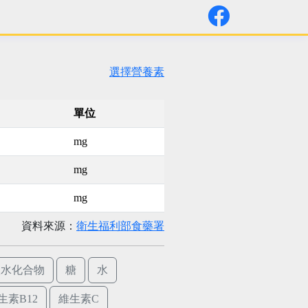
選擇營養素
單位
mg
mg
mg
資料來源：
衛生福利部食藥署
碳水化合物
糖
水
生素B12
維生素C