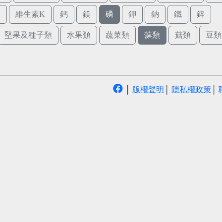
E
維生素K
鈣
鎂
磷
鉀
鈉
鐵
鋅
堅果及種子類
水果類
蔬菜類
藻類
菇類
豆類
│
版權聲明
│
隱私權政策
│