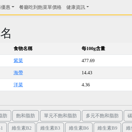
商優惠
餐廳吃到飽菜單價格
健康資訊
排名
食物名稱
每100g含量
紫菜
477.69
海帶
14.43
洋菜
4.36
脂肪
飽和脂肪
單元不飽和脂肪
多元不飽和脂肪
1
維生素B2
維生素B3
維生素B6
維生素B9
維