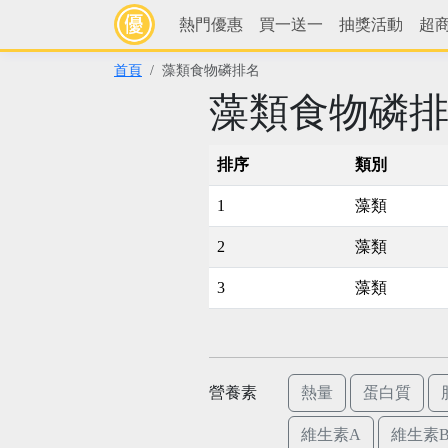
熱門優惠
買一送一
抽獎活動
超
首頁
藻類食物磷排名
藻類食物磷
排序
類別
1
藻類
2
藻類
3
藻類
營養素
熱量
蛋白質
維生素A
維生素B