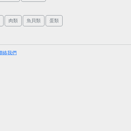
肉類
魚貝類
蛋類
聯絡我們