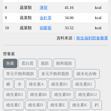
8
蔬菜類
薄荷
41.16
kcal
9
蔬菜類
金針菜
34.06
kcal
10
蔬菜類
胡蘿蔔
33.52
kcal
資料來源：
衛生福利部食藥署
營養素
熱量
蛋白質
脂肪
飽和脂肪
單元不飽和脂肪
多元不飽和脂肪
碳水化合物
糖
水
維生素A
維生素B1
維生素B2
維生素B3
維生素B6
維生素B9
維生素B12
維生素C
維生素D
維生素E
維生素K
鈣