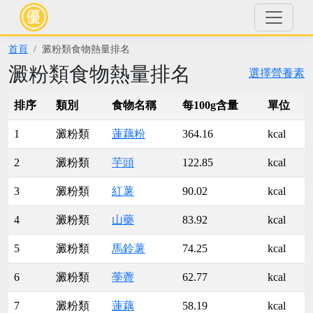
首頁
澱粉類食物熱量排名
澱粉類食物熱量排名
選擇營養素
排序
類別
食物名稱
每100g含量
單位
1
澱粉類
蓮藕粉
364.16
kcal
2
澱粉類
芋頭
122.85
kcal
3
澱粉類
紅薯
90.02
kcal
4
澱粉類
山藥
83.92
kcal
5
澱粉類
馬鈴薯
74.25
kcal
6
澱粉類
荸薺
62.77
kcal
7
澱粉類
蓮藕
58.19
kcal