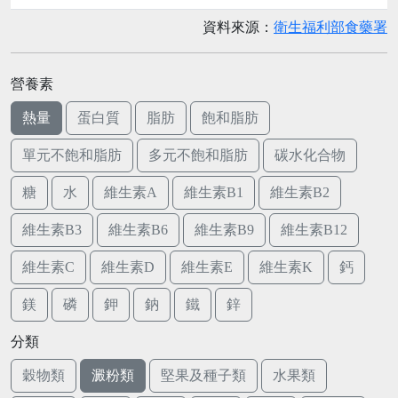
資料來源：
衛生福利部食藥署
營養素
熱量
蛋白質
脂肪
飽和脂肪
單元不飽和脂肪
多元不飽和脂肪
碳水化合物
糖
水
維生素A
維生素B1
維生素B2
維生素B3
維生素B6
維生素B9
維生素B12
維生素C
維生素D
維生素E
維生素K
鈣
鎂
磷
鉀
鈉
鐵
鋅
分類
穀物類
澱粉類
堅果及種子類
水果類