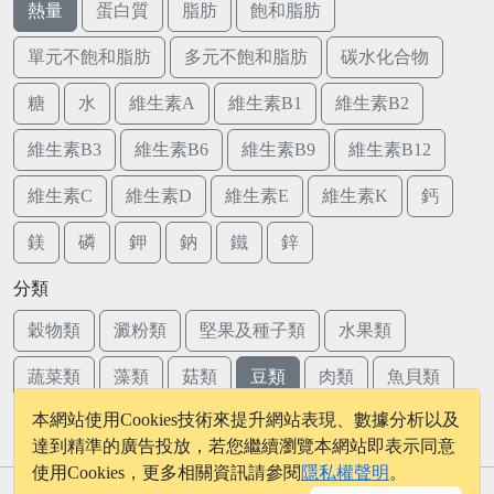
熱量
蛋白質
脂肪
飽和脂肪
單元不飽和脂肪
多元不飽和脂肪
碳水化合物
糖
水
維生素A
維生素B1
維生素B2
維生素B3
維生素B6
維生素B9
維生素B12
維生素C
維生素D
維生素E
維生素K
鈣
鎂
磷
鉀
鈉
鐵
鋅
分類
穀物類
澱粉類
堅果及種子類
水果類
蔬菜類
藻類
菇類
豆類
肉類
魚貝類
本網站使用Cookies技術來提升網站表現、數據分析以及
蛋類
乳品類
達到精準的廣告投放，若您繼續瀏覽本網站即表示同意
使用Cookies，更多相關資訊請參閱
隱私權聲明
。