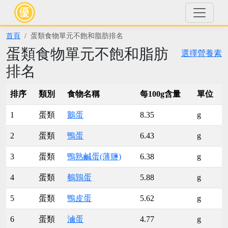
首頁
蛋類食物單元不飽和脂肪排名
蛋類食物單元不飽和脂肪
選擇營養素
排名
排序
類別
食物名稱
每100g含量
單位
1
蛋類
鵝蛋
8.35
g
2
蛋類
鴨蛋
6.43
g
3
蛋類
鴨熟鹹蛋(薄鹽)
6.38
g
4
蛋類
鵪鶉蛋
5.88
g
5
蛋類
鴨皮蛋
5.62
g
6
蛋類
滷蛋
4.77
g