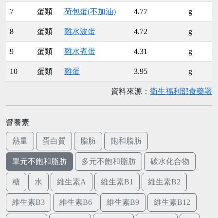
7
蛋類
荷包蛋(不加油)
4.77
g
8
蛋類
雞水波蛋
4.72
g
9
蛋類
雞水煮蛋
4.31
g
10
蛋類
雞蛋
3.95
g
資料來源：
衛生福利部食藥署
營養素
熱量
蛋白質
脂肪
飽和脂肪
單元不飽和脂肪
多元不飽和脂肪
碳水化合物
糖
水
維生素A
維生素B1
維生素B2
維生素B3
維生素B6
維生素B9
維生素B12