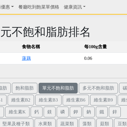
商優惠
餐廳吃到飽菜單價格
健康資訊
單元不飽和脂肪排名
食物名稱
每100g含量
蓮藕
0.06
脂肪
飽和脂肪
單元不飽和脂肪
多元不飽和脂肪
1
維生素B2
維生素B3
維生素B6
維生素B9
維
E
維生素K
鈣
鎂
磷
鉀
鈉
鐵
鋅
堅果及種子類
水果類
蔬菜類
藻類
菇類
豆類