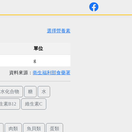
選擇營養素
單位
g
資料來源：
衛生福利部食藥署
碳水化合物
糖
水
生素B12
維生素C
肉類
魚貝類
蛋類