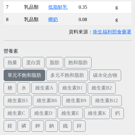
7
乳品類
低脂鮮乳
0.35
g
8
乳品類
椰奶
0.08
g
資料來源：
衛生福利部食藥署
營養素
熱量
蛋白質
脂肪
飽和脂肪
單元不飽和脂肪
多元不飽和脂肪
碳水化合物
糖
水
維生素A
維生素B1
維生素B2
維生素B3
維生素B6
維生素B9
維生素B12
維生素C
維生素D
維生素E
維生素K
鈣
鎂
磷
鉀
鈉
鐵
鋅