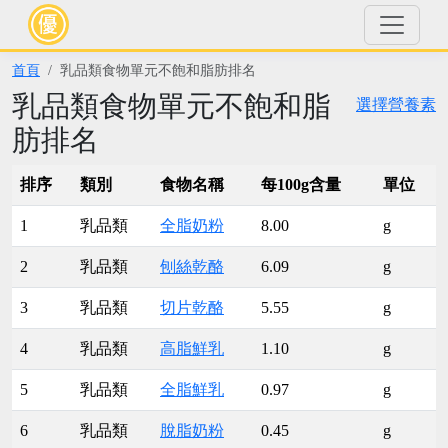
首頁
乳品類食物單元不飽和脂肪排名
乳品類食物單元不飽和脂
選擇營養素
肪排名
排序
類別
食物名稱
每100g含量
單位
1
乳品類
全脂奶粉
8.00
g
2
乳品類
刨絲乾酪
6.09
g
3
乳品類
切片乾酪
5.55
g
4
乳品類
高脂鮮乳
1.10
g
5
乳品類
全脂鮮乳
0.97
g
6
乳品類
脫脂奶粉
0.45
g