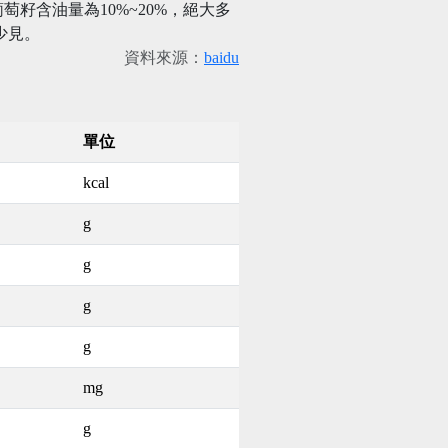
籽含油量為10%~20%，絕大多
少見。
資料來源：
baidu
單位
kcal
g
g
g
g
mg
g