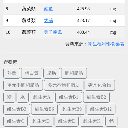
8
蔬菜類
南瓜
425.98
mg
9
蔬菜類
大蒜
423.17
mg
10
蔬菜類
栗子南瓜
400.44
mg
資料來源：
衛生福利部食藥署
營養素
熱量
蛋白質
脂肪
飽和脂肪
單元不飽和脂肪
多元不飽和脂肪
碳水化合物
糖
水
維生素A
維生素B1
維生素B2
維生素B3
維生素B6
維生素B9
維生素B12
維生素C
維生素D
維生素E
維生素K
鈣