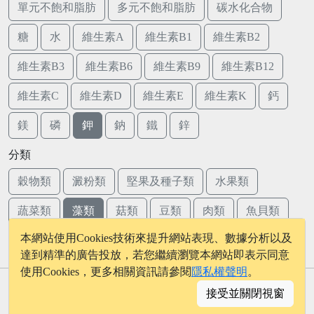
單元不飽和脂肪
多元不飽和脂肪
碳水化合物
糖
水
維生素A
維生素B1
維生素B2
維生素B3
維生素B6
維生素B9
維生素B12
維生素C
維生素D
維生素E
維生素K
鈣
鎂
磷
鉀
鈉
鐵
鋅
分類
穀物類
澱粉類
堅果及種子類
水果類
蔬菜類
藻類
菇類
豆類
肉類
魚貝類
本網站使用Cookies技術來提升網站表現、數據分析以及
蛋類
乳品類
達到精準的廣告投放，若您繼續瀏覽本網站即表示同意
使用Cookies，更多相關資訊請參閱
隱私權聲明
。
© 2026 - onelife.tw
接受並關閉視窗
│
版權聲明
│
隱私權政策
│
聯絡我們