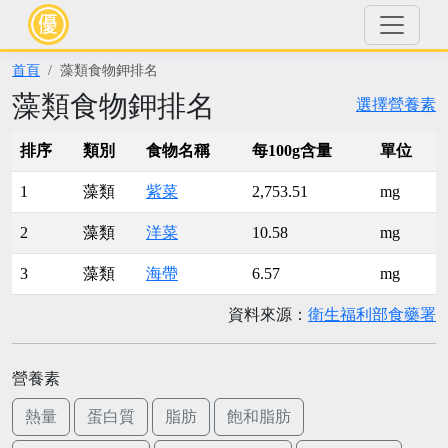
首頁
藻類食物鉀排名
藻類食物鉀排名
選擇營養素
排序
類別
食物名稱
每100g含量
單位
1
藻類
紫菜
2,753.51
mg
2
藻類
洋菜
10.58
mg
3
藻類
海帶
6.57
mg
資料來源：
衛生福利部食藥署
營養素
熱量
蛋白質
脂肪
飽和脂肪