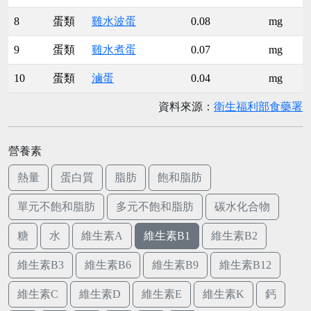
8
蛋類
雞水波蛋
0.08
mg
9
蛋類
雞水煮蛋
0.07
mg
10
蛋類
滷蛋
0.04
mg
資料來源：
衛生福利部食藥署
營養素
熱量
蛋白質
脂肪
飽和脂肪
單元不飽和脂肪
多元不飽和脂肪
碳水化合物
糖
水
維生素A
維生素B1
維生素B2
維生素B3
維生素B6
維生素B9
維生素B12
維生素C
維生素D
維生素E
維生素K
鈣