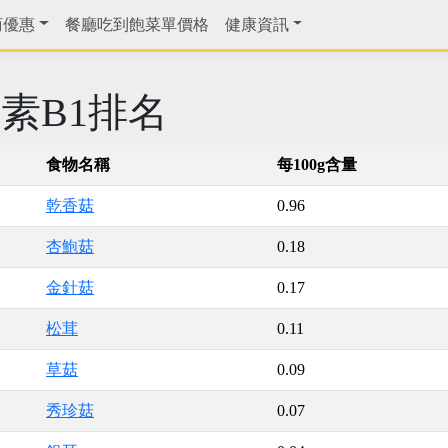
商優惠
餐廳吃到飽菜單價格
健康資訊
素B1排名
食物名稱
每100g含量
乾香菇
0.96
杏鮑菇
0.18
金針菇
0.17
松茸
0.11
草菇
0.09
秀珍菇
0.07