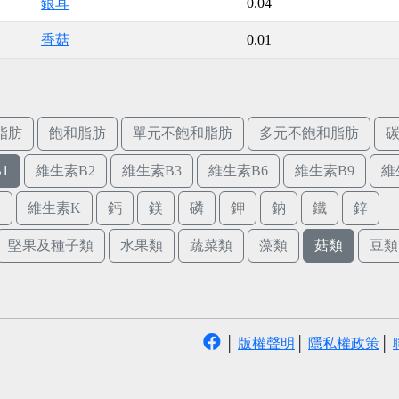
銀耳
0.04
香菇
0.01
脂肪
飽和脂肪
單元不飽和脂肪
多元不飽和脂肪
1
維生素B2
維生素B3
維生素B6
維生素B9
維
E
維生素K
鈣
鎂
磷
鉀
鈉
鐵
鋅
堅果及種子類
水果類
蔬菜類
藻類
菇類
豆類
│
版權聲明
│
隱私權政策
│