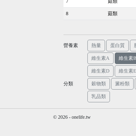
7
菇類
8
菇類
營養素
熱量
蛋白質
維生素A
維生素B
維生素D
維生素
分類
穀物類
澱粉類
乳品類
© 2026 - onelife.tw