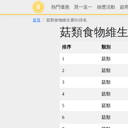
熱門優惠
買一送一
抽獎活動
超
首頁
菇類食物維生素B1排名
菇類食物維生
排序
類別
1
菇類
2
菇類
3
菇類
4
菇類
5
菇類
6
菇類