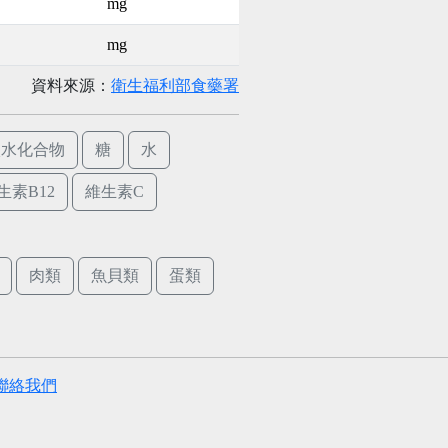
mg
mg
資料來源：
衛生福利部食藥署
碳水化合物
糖
水
生素B12
維生素C
肉類
魚貝類
蛋類
聯絡我們