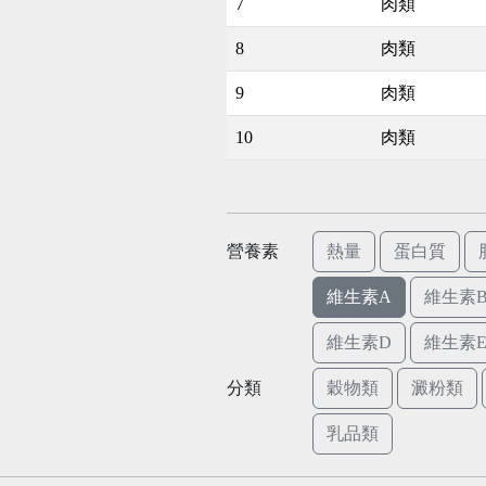
7
肉類
8
肉類
9
肉類
10
肉類
營養素
熱量
蛋白質
維生素A
維生素B
維生素D
維生素
分類
穀物類
澱粉類
乳品類