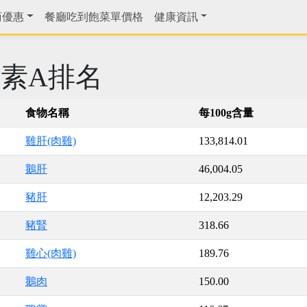
商優惠
餐廳吃到飽菜單價格
健康資訊
素A排名
食物名稱
每100g含量
雞肝(肉雞)
133,814.01
鵝肝
46,004.05
豬肝
12,203.29
豬腎
318.66
雞心(肉雞)
189.76
鵝肉
150.00