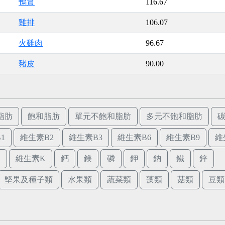
鴨賞
116.67
雞排
106.07
火雞肉
96.67
豬皮
90.00
脂肪
飽和脂肪
單元不飽和脂肪
多元不飽和脂肪
1
維生素B2
維生素B3
維生素B6
維生素B9
維
E
維生素K
鈣
鎂
磷
鉀
鈉
鐵
鋅
堅果及種子類
水果類
蔬菜類
藻類
菇類
豆類