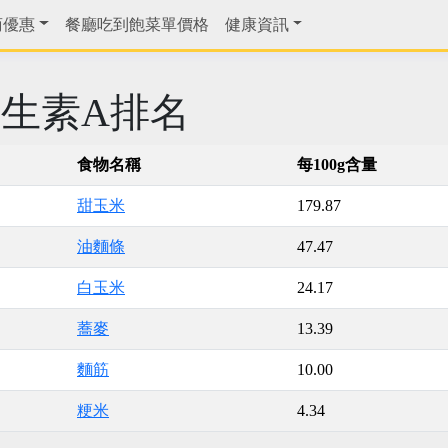
商優惠
餐廳吃到飽菜單價格
健康資訊
生素A排名
食物名稱
每100g含量
甜玉米
179.87
油麵條
47.47
白玉米
24.17
蕎麥
13.39
麵筋
10.00
粳米
4.34