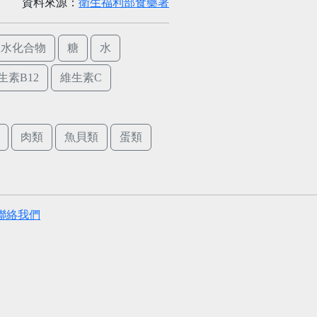
資料來源：
衛生福利部食藥署
碳水化合物
糖
水
生素B12
維生素C
肉類
魚貝類
蛋類
聯絡我們