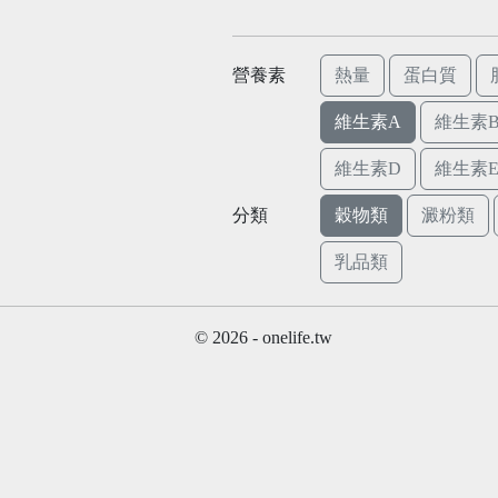
營養素
熱量
蛋白質
維生素A
維生素B
維生素D
維生素
分類
穀物類
澱粉類
乳品類
© 2026 - onelife.tw