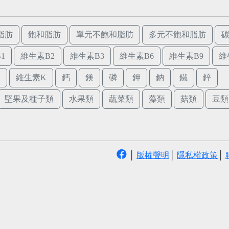
脂肪
飽和脂肪
單元不飽和脂肪
多元不飽和脂肪
1
維生素B2
維生素B3
維生素B6
維生素B9
維
E
維生素K
鈣
鎂
磷
鉀
鈉
鐵
鋅
堅果及種子類
水果類
蔬菜類
藻類
菇類
豆類
│
版權聲明
│
隱私權政策
│