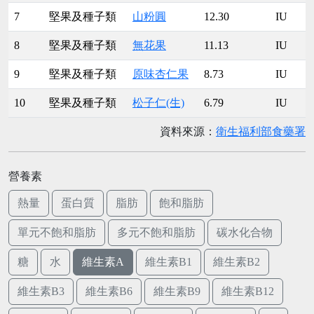
7
堅果及種子類
山粉圓
12.30
IU
8
堅果及種子類
無花果
11.13
IU
9
堅果及種子類
原味杏仁果
8.73
IU
10
堅果及種子類
松子仁(生)
6.79
IU
資料來源：
衛生福利部食藥署
營養素
熱量
蛋白質
脂肪
飽和脂肪
單元不飽和脂肪
多元不飽和脂肪
碳水化合物
糖
水
維生素A
維生素B1
維生素B2
維生素B3
維生素B6
維生素B9
維生素B12