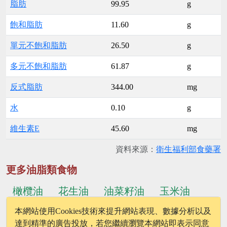
脂肪
99.95
g
飽和脂肪
11.60
g
單元不飽和脂肪
26.50
g
多元不飽和脂肪
61.87
g
反式脂肪
344.00
mg
水
0.10
g
維生素E
45.60
mg
資料來源：
衛生福利部食藥署
更多油脂類食物
橄欖油
花生油
油菜籽油
玉米油
本網站使用Cookies技術來提升網站表現、數據分析以及
...更多食物
調合植物油
紅花籽油
達到精準的廣告投放，若您繼續瀏覽本網站即表示同意