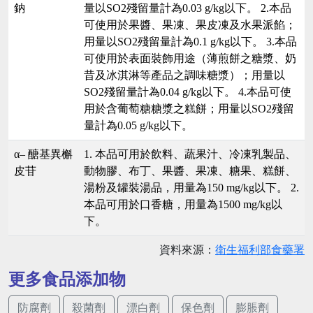
鈉
量以SO2殘留量計為0.03 g/kg以下。 2.本品
可使用於果醬、果凍、果皮凍及水果派餡；
用量以SO2殘留量計為0.1 g/kg以下。 3.本品
可使用於表面裝飾用途（薄煎餅之糖漿、奶
昔及冰淇淋等產品之調味糖漿）；用量以
SO2殘留量計為0.04 g/kg以下。 4.本品可使
用於含葡萄糖糖漿之糕餅；用量以SO2殘留
量計為0.05 g/kg以下。
α– 醣基異槲
1. 本品可用於飲料、蔬果汁、冷凍乳製品、
皮苷
動物膠、布丁、果醬、果凍、糖果、糕餅、
湯粉及罐裝湯品，用量為150 mg/kg以下。 2.
本品可用於口香糖，用量為1500 mg/kg以
下。
資料來源：
衛生福利部食藥署
更多食品添加物
防腐劑
殺菌劑
漂白劑
保色劑
膨脹劑