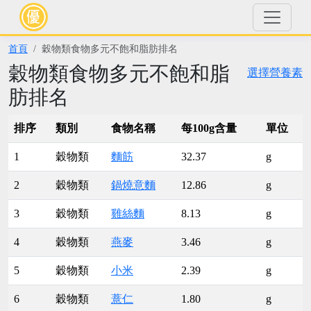
首頁
穀物類食物多元不飽和脂肪排名
穀物類食物多元不飽和脂
選擇營養素
肪排名
排序
類別
食物名稱
每100g含量
單位
1
穀物類
麵筋
32.37
g
2
穀物類
鍋燒意麵
12.86
g
3
穀物類
雞絲麵
8.13
g
4
穀物類
燕麥
3.46
g
5
穀物類
小米
2.39
g
6
穀物類
薏仁
1.80
g