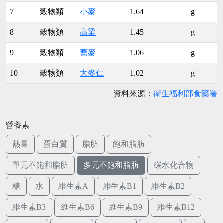
7
穀物類
小麥
1.64
g
8
穀物類
高梁
1.45
g
9
穀物類
蕎麥
1.06
g
10
穀物類
大麥仁
1.02
g
資料來源：
衛生福利部食藥署
營養素
熱量
蛋白質
脂肪
飽和脂肪
單元不飽和脂肪
多元不飽和脂肪
碳水化合物
糖
水
維生素A
維生素B1
維生素B2
維生素B3
維生素B6
維生素B9
維生素B12