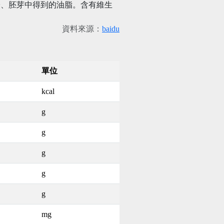
子、胚芽中得到的油脂。含有維生
資料來源：
baidu
單位
kcal
g
g
g
g
g
mg