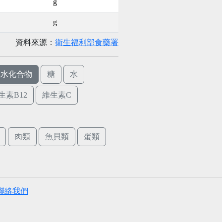
g
g
資料來源：
衛生福利部食藥署
碳水化合物
糖
水
生素B12
維生素C
肉類
魚貝類
蛋類
聯絡我們