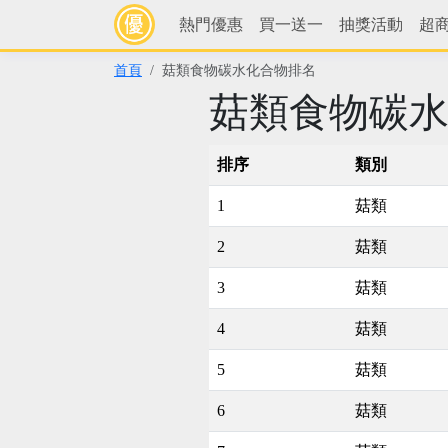
熱門優惠
買一送一
抽獎活動
超
首頁
菇類食物碳水化合物排名
菇類食物碳
排序
類別
1
菇類
2
菇類
3
菇類
4
菇類
5
菇類
6
菇類