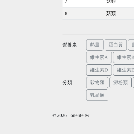
7
菇類
8
菇類
營養素
熱量
蛋白質
維生素A
維生素B
維生素D
維生素
分類
穀物類
澱粉類
乳品類
© 2026 - onelife.tw