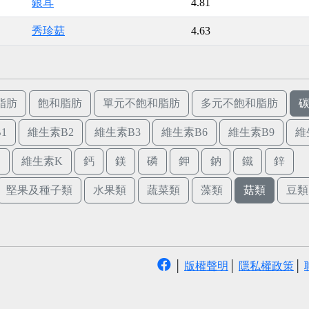
銀耳
4.81
秀珍菇
4.63
脂肪
飽和脂肪
單元不飽和脂肪
多元不飽和脂肪
1
維生素B2
維生素B3
維生素B6
維生素B9
維
E
維生素K
鈣
鎂
磷
鉀
鈉
鐵
鋅
堅果及種子類
水果類
蔬菜類
藻類
菇類
豆類
│
版權聲明
│
隱私權政策
│