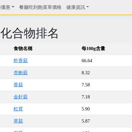
商優惠
餐廳吃到飽菜單價格
健康資訊
水化合物排名
食物名稱
每100g含量
乾香菇
66.64
杏鮑菇
8.32
香菇
7.58
金針菇
7.18
松茸
5.90
草菇
5.87