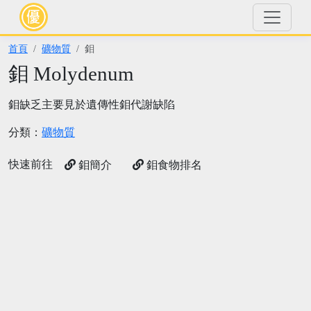
首頁
礦物質
鉬
鉬 Molydenum
鉬缺乏主要見於遺傳性鉬代謝缺陷
分類：
礦物質
快速前往
鉬簡介
鉬食物排名