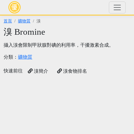
首頁
礦物質
溴
溴 Bromine
攝入溴會限制甲狀腺對碘的利用率，干擾激素合成。
分類：
礦物質
快速前往
溴簡介
溴食物排名