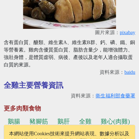
圖片來源：
pixabay
含有蛋白質、醣類、維生素A、維生素B群、鈣、磷、鐵、銅
等營養素。雞肉含優質蛋白質、脂肪含量少，能增強體力、
強壯身體，是體質虛弱、病後、產後以及老年人適合攝取蛋
白質的來源。
資料來源：
baidu
全雞主要營養資訊
資料來源：
衛生福利部食藥署
更多肉類食物
鵝腸
豬腳筋
鵝肝
全雞
雞心(肉雞)
本網站使用Cookies技術來提升網站表現、數據分析以及
...更多食物
雞絞肉