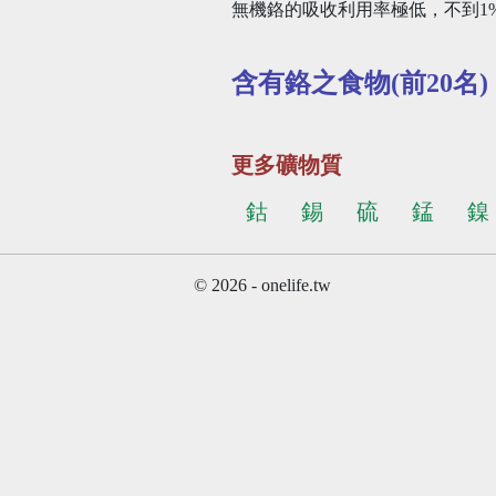
無機鉻的吸收利用率極低，不到1%
含有鉻之食物(前20名)
更多礦物質
鈷
錫
硫
錳
鎳
© 2026 - onelife.tw