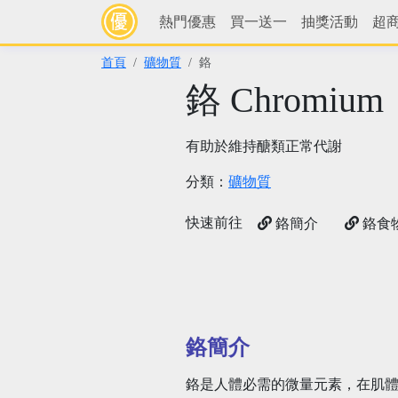
熱門優惠
買一送一
抽獎活動
超
首頁
礦物質
鉻
鉻 Chromium
有助於維持醣類正常代謝
分類：
礦物質
快速前往
鉻簡介
鉻食
鉻簡介
鉻是人體必需的微量元素，在肌