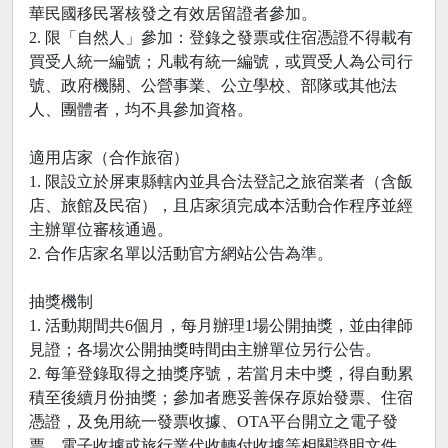
華民國移民署核發之有效居留證者參加。
2. 限「自然人」參加：登錄之發票或住宿憑證不得載有
買受人統一編號；凡載有統一編號，或買受人為公司行
號、政府機關、公營事業、公立學校、部隊或其他法
人、團體者，均不具參加資格。
適用店家（合作旅宿）
1. 限設立於屏東縣轄內並具合法登記之旅宿業者（含飯
店、旅館及民宿），且店家須完成本活動合作程序並經
主辦單位審核通過。
2. 合作店家名單以活動官方網站公告為準。
抽獎機制
1. 活動期間共6個月，每月辦理1場公開抽獎，並由律師
見證；各場次公開抽獎時間由主辦單位另行公告。
2. 每筆登錄取得之抽獎序號，若當月未中獎，得自動累
積至後續月份抽獎；參加者應妥善保存原始發票、住宿
憑證，及免用統一發票收據、OTA平台開立之電子發
票、電子收據或旅行業代收轉付收據等相關證明文件，