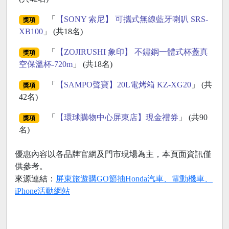
「
【SONY 索尼】 可攜式無線藍牙喇叭 SRS-
獎項
XB100
」 (共18名)
「
【ZOJIRUSHI 象印】 不鏽鋼一體式杯蓋真
獎項
空保溫杯-720m
」 (共18名)
「
【SAMPO聲寶】20L電烤箱 KZ-XG20
」 (共
獎項
42名)
「
【環球購物中心屏東店】現金禮券
」 (共90
獎項
名)
優惠內容以各品牌官網及門市現場為主，本頁面資訊僅
供參考。
來源連結：
屏東旅遊購GO節抽Honda汽車、電動機車、
iPhone活動網站