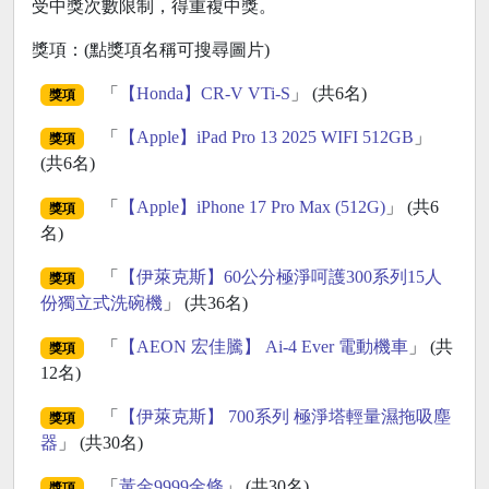
受中獎次數限制，得重複中獎。
獎項：(點獎項名稱可搜尋圖片)
「
【Honda】CR-V VTi-S
」 (共6名)
獎項
「
【Apple】iPad Pro 13 2025 WIFI 512GB
」
獎項
(共6名)
「
【Apple】iPhone 17 Pro Max (512G)
」 (共6
獎項
名)
「
【伊萊克斯】60公分極淨呵護300系列15人
獎項
份獨立式洗碗機
」 (共36名)
「
【AEON 宏佳騰】 Ai-4 Ever 電動機車
」 (共
獎項
12名)
「
【伊萊克斯】 700系列 極淨塔輕量濕拖吸塵
獎項
器
」 (共30名)
「
黃金9999金條
」 (共30名)
獎項