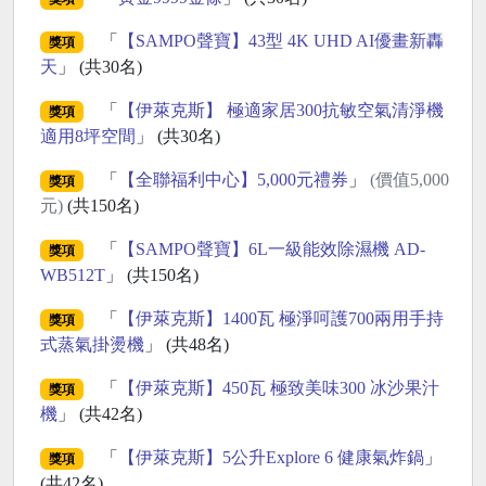
「
【SAMPO聲寶】43型 4K UHD AI優畫新轟
獎項
天
」 (共30名)
「
【伊萊克斯】 極適家居300抗敏空氣清淨機
獎項
適用8坪空間
」 (共30名)
「
【全聯福利中心】5,000元禮券
」
(價值5,000
獎項
元)
(共150名)
「
【SAMPO聲寶】6L一級能效除濕機 AD-
獎項
WB512T
」 (共150名)
「
【伊萊克斯】1400瓦 極淨呵護700兩用手持
獎項
式蒸氣掛燙機
」 (共48名)
「
【伊萊克斯】450瓦 極致美味300 冰沙果汁
獎項
機
」 (共42名)
「
【伊萊克斯】5公升Explore 6 健康氣炸鍋
」
獎項
(共42名)