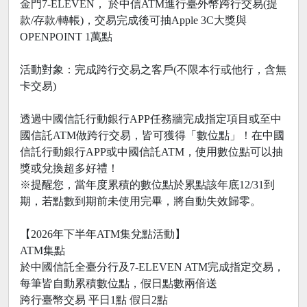
金門7-ELEVEN， 於中信ATM進行臺外幣跨行交易(提
款/存款/轉帳)，交易完成後可抽Apple 3C大獎與
OPENPOINT 1萬點
活動對象：完成跨行交易之客戶(不限本行或他行，含無
卡交易)
透過中國信託行動銀行APP任務牆完成指定項目或至中
國信託ATM做跨行交易，皆可獲得「數位點」！在中國
信託行動銀行APP或中國信託ATM，使用數位點可以抽
獎或兌換超多好禮！
※提醒您，當年度累積的數位點於累點該年底12/31到
期，若點數到期前未使用完畢，將自動失效歸零。
【2026年下半年ATM集兌點活動】
ATM集點
於中國信託全臺分行及7-ELEVEN ATM完成指定交易，
每筆皆自動累積數位點，假日點數兩倍送
跨行臺幣交易 平日1點 假日2點