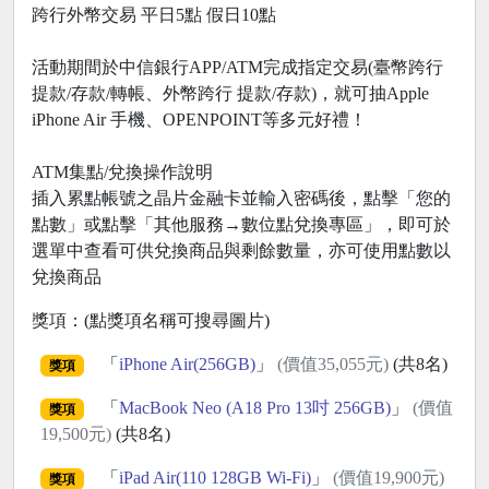
跨行外幣交易 平日5點 假日10點
活動期間於中信銀行APP/ATM完成指定交易(臺幣跨行
提款/存款/轉帳、外幣跨行 提款/存款)，就可抽Apple
iPhone Air 手機、OPENPOINT等多元好禮！
ATM集點/兌換操作說明
插入累點帳號之晶片金融卡並輸入密碼後，點擊「您的
點數」或點擊「其他服務→數位點兌換專區」，即可於
選單中查看可供兌換商品與剩餘數量，亦可使用點數以
兌換商品
獎項：(點獎項名稱可搜尋圖片)
「
iPhone Air(256GB)
」
(價值35,055元)
(共8名)
獎項
「
MacBook Neo (A18 Pro 13吋 256GB)
」
(價值
獎項
19,500元)
(共8名)
「
iPad Air(110 128GB Wi-Fi)
」
(價值19,900元)
獎項